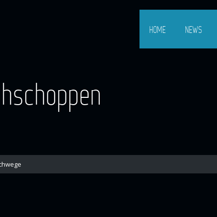
HOME
NEWS
ühschoppen
chwege