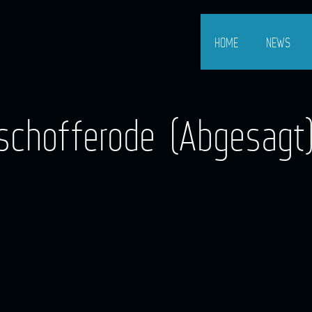
HOME
NEWS
ischofferode (Abgesagt